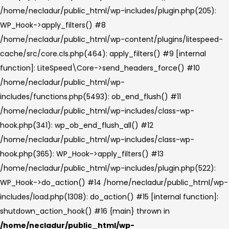
/home/necladur/public_html/wp-includes/plugin.php(205):
WP_Hook->apply_filters() #8
/home/necladur/public_html/wp-content/plugins/litespeed-
cache/src/core.cls.php(464): apply_filters() #9 [internal
function]: LiteSpeed\Core->send_headers_force() #10
/home/necladur/public_html/wp-
includes/functions.php(5493): ob_end_flush() #11
/home/necladur/public_html/wp-includes/class-wp-
hook.php(341): wp_ob_end_flush_all() #12
/home/necladur/public_html/wp-includes/class-wp-
hook.php(365): WP_Hook->apply_filters() #13
/home/necladur/public_html/wp-includes/plugin.php(522):
WP_Hook->do_action() #14 /home/necladur/public_html/wp-
includes/load.php(1308): do_action() #15 [internal function]:
shutdown_action_hook() #16 {main} thrown in
/home/necladur/public_html/wp-