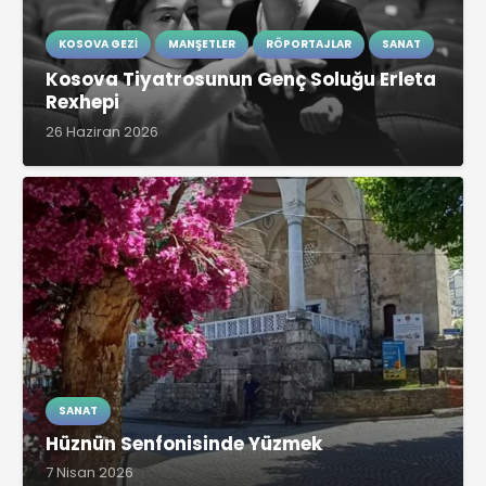
KOSOVA GEZI
MANŞETLER
RÖPORTAJLAR
SANAT
Kosova Tiyatrosunun Genç Soluğu Erleta
Rexhepi
26 Haziran 2026
SANAT
Hüznün Senfonisinde Yüzmek
7 Nisan 2026