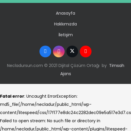
Anasayfa
Hakkımızda
İletişim
Necladursun.com © 2021 Dijital Çözüm Ortağı by
Timsah
Ajans
Fatal error
: Uncaught ErrorException:
md5_file(/home/necladur/public_html/wp-
content/litespeed/css/17f177e8dc24c2282dec09e5a517e3d7.cs
Failed to open stream: No such file or directory in
/home/necladur/public_html/wp-content/plugins/litespeed-