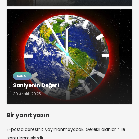
SANAT
Saniyenin Değeri
30 Aralık 2025
Bir yanıt yazın
E-posta adresiniz yayınlanmayacak.
Gerekli alanlar
*
ile
işaretlenmişlerdir