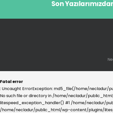
Son Yazılarımızda
Ne
Fatal error
: Uncaught ErrorException: md5_file(/home/necladur/
No such file or directory in /home/necladur/public_html
litespeed_exception_handler() #1 /home/necladur/publ
/home/necladur/public_html/wp-content/plugins/lites