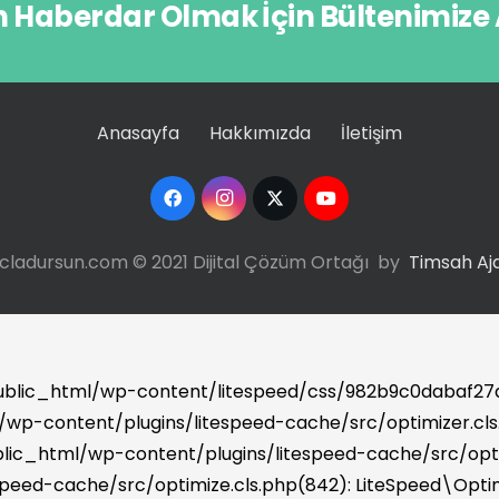
n Haberdar Olmak İçin Bültenimize
Anasayfa
Hakkımızda
İletişim
cladursun.com © 2021 Dijital Çözüm Ortağı by
Timsah Aj
public_html/wp-content/litespeed/css/982b9c0dabaf27a
/wp-content/plugins/litespeed-cache/src/optimizer.cls.p
ic_html/wp-content/plugins/litespeed-cache/src/optim
peed-cache/src/optimize.cls.php(842): LiteSpeed\Opt