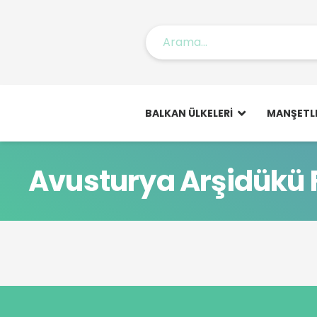
BALKAN ÜLKELERI
MANŞETL
Avusturya Arşidükü 