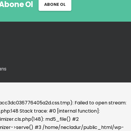
 Abone Ol
ABONE OL
ans
cc3dc036776405a2d.css.tmp): Failed to open stream:
hp:148 Stack trace: #0 [internal function]:
izer.cls.php(148): md5_file() #2
imizer->serve() #3 /home/necladur/public_html/wp-