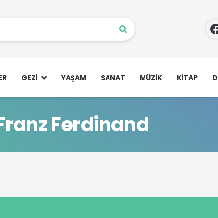
ER
GEZI
YAŞAM
SANAT
MÜZIK
KITAP
D
Franz Ferdinand