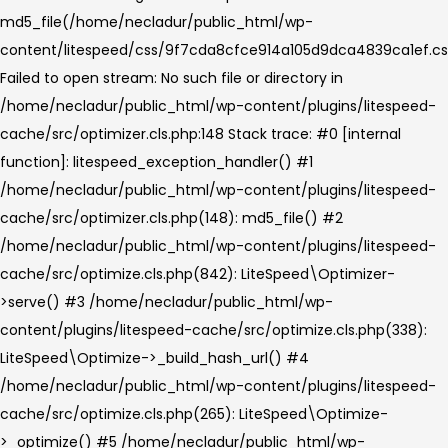
md5_file(/home/necladur/public_html/wp-
content/litespeed/css/9f7cda8cfce914a105d9dca4839ca1ef.cs
Failed to open stream: No such file or directory in
/home/necladur/public_html/wp-content/plugins/litespeed-
cache/src/optimizer.cls.php:148 Stack trace: #0 [internal
function]: litespeed_exception_handler() #1
/home/necladur/public_html/wp-content/plugins/litespeed-
cache/src/optimizer.cls.php(148): md5_file() #2
/home/necladur/public_html/wp-content/plugins/litespeed-
cache/src/optimize.cls.php(842): LiteSpeed\Optimizer-
>serve() #3 /home/necladur/public_html/wp-
content/plugins/litespeed-cache/src/optimize.cls.php(338):
LiteSpeed\Optimize->_build_hash_url() #4
/home/necladur/public_html/wp-content/plugins/litespeed-
cache/src/optimize.cls.php(265): LiteSpeed\Optimize-
>_optimize() #5 /home/necladur/public_html/wp-