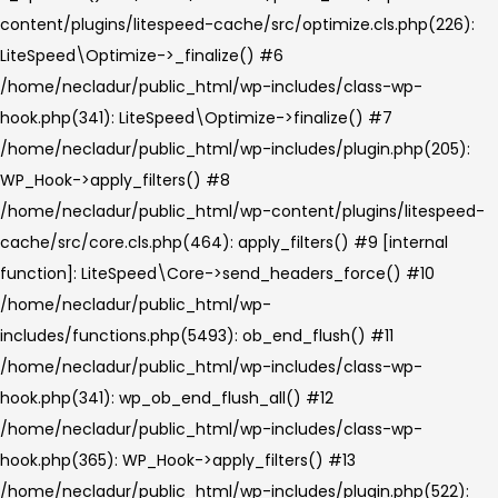
content/plugins/litespeed-cache/src/optimize.cls.php(226):
LiteSpeed\Optimize->_finalize() #6
/home/necladur/public_html/wp-includes/class-wp-
hook.php(341): LiteSpeed\Optimize->finalize() #7
/home/necladur/public_html/wp-includes/plugin.php(205):
WP_Hook->apply_filters() #8
/home/necladur/public_html/wp-content/plugins/litespeed-
cache/src/core.cls.php(464): apply_filters() #9 [internal
function]: LiteSpeed\Core->send_headers_force() #10
/home/necladur/public_html/wp-
includes/functions.php(5493): ob_end_flush() #11
/home/necladur/public_html/wp-includes/class-wp-
hook.php(341): wp_ob_end_flush_all() #12
/home/necladur/public_html/wp-includes/class-wp-
hook.php(365): WP_Hook->apply_filters() #13
/home/necladur/public_html/wp-includes/plugin.php(522):