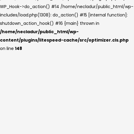
WP_Hook->do_action() #14 /home/necladur/public_html/wp-
includes/load.php(1308): do_action() #15 [internal function]:
shutdown_action_hook() #16 {main} thrown in
/home/necladur/public_html/wp-
content/plugins/litespeed-cache/src/optimizer.cls.php
on line
148