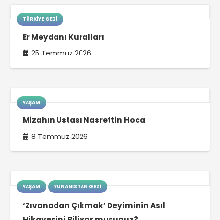
TÜRKIYE GEZI
Er Meydanı Kuralları
25 Temmuz 2026
YAŞAM
Mizahın Ustası Nasrettin Hoca
8 Temmuz 2026
YAŞAM
YUNANISTAN GEZI
‘Zıvanadan Çıkmak’ Deyiminin Asıl
Hikayesini Biliyor musunuz?