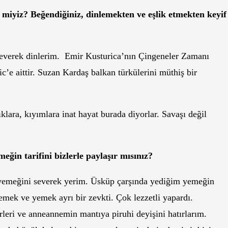
 miyiz? Beğendiğiniz, dinlemekten ve eşlik etmekten keyif
everek dinlerim. Emir Kusturica’nın Çingeneler Zamanı
’e aittir. Suzan Kardaş balkan türkülerini müthiş bir
klara, kıyımlara inat hayat burada diyorlar. Savaşı değil
eğin tarifini bizlerle paylaşır mısınız?
yemeğini severek yerim. Üsküp çarşında yediğim yemeğin
mek ve yemek ayrı bir zevkti. Çok lezzetli yapardı.
leri ve anneannemin mantıya piruhi deyişini hatırlarım.