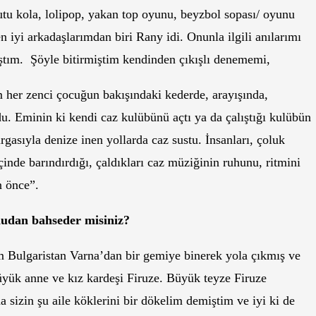
utu kola, lolipop, yakan top oyunu, beyzbol sopası/ oyunu
n iyi arkadaşlarımdan biri Rany idi. Onunla ilgili anılarımı
tım. Şöyle bitirmiştim kendinden çıkışlı denememi,
 her zenci çocuğun bakışındaki kederde, arayışında,
u. Eminin ki kendi caz kulübünü açtı ya da çalıştığı kulübün
rgasıyla denize inen yollarda caz sustu. İnsanları, çoluk
inde barındırdığı, çaldıkları caz müziğinin ruhunu, ritmini
 önce”.
nudan bahseder misiniz?
 Bulgaristan Varna’dan bir gemiye binerek yola çıkmış ve
yük anne ve kız kardeşi Firuze. Büyük teyze Firuze
sizin şu aile köklerini bir dökelim demiştim ve iyi ki de