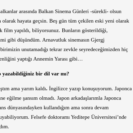
lkanlar arasında Balkan Sinema Günleri -sürekli- olsun
a olarak hayata geçsin. Beş gün tüm çekilen eski yeni olarak
 film yapıldı, biliyorsunuz. Bunların gösterildiği,
erimi gibi düşündüm. Arnavutluk sinemasın Gjergj
birimizin unutamadığı tekrar zevkle seyredeceğimizden hiç
nliğini yaptığı Annemin Yarası gibi…
yazabildiğiniz bir dil var mı?
ştım ama yarım kaldı
.
İngilizce yazıp konuşuyorum. Japonca
ne eğilme şansım olmadı. Japon arkadaşlarımla Japonca
inans dünyasındayken kullandığım ama sonra devam
okuyabiliyorum. Felsefe doktoramı Yeditepe Üniversitesi’nde
ldım.