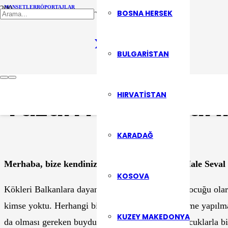
MANŞETLER
RÖPORTAJLAR
BOSNA HERSEK
Yayınlanma Tarihi :
4 Eylül 2023
0
BULGARISTAN
Üsküp’ün İçinde K
HIRVATISTAN
Yazarı Hale Seval 
KARADAĞ
Merhaba, bize kendinizden söz eder misiniz? Hale Seval
KOSOVA
Kökleri Balkanlara dayanan bir memur ailesinin çocuğu ol
kimse yoktu. Herhangi bir gelenek için de gönderme yapılmazd
KUZEY MAKEDONYA
da olması gereken buydu. Yalova’da Amerikalı çocuklarla bi