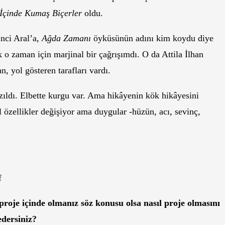
İçinde Kumaş Biçerler
oldu.
İnci Aral’a,
Ağda Zamanı
öyküsünün adını kim koydu diye
ak o zaman için marjinal bir çağrışımdı. O da Attila İlhan
, yol gösteren tarafları vardı.
azıldı. Elbette kurgu var. Ama hikâyenin kök hikâyesini
el özellikler değişiyor ama duygular -hüzün, acı, sevinç,
f
 proje içinde olmanız söz konusu olsa nasıl proje olmasını
edersiniz?