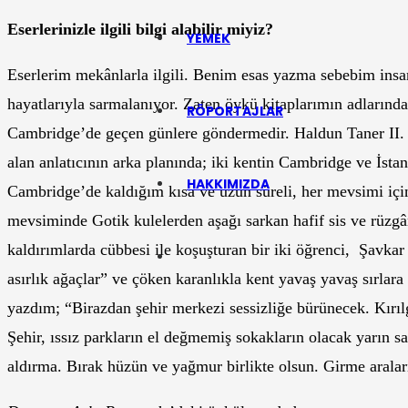
Eserlerinizle ilgili bilgi alabilir miyiz?
YEMEK
Eserlerim mekânlarla ilgili. Benim esas yazma sebebim insan
hayatlarıyla sarmalanıyor. Zaten öykü kitaplarımın adlarında
RÖPORTAJLAR
Cambridge’de geçen günlere göndermedir. Haldun Taner II. 
alan anlatıcının arka planında; iki kentin Cambridge ve İst
HAKKIMIZDA
Cambridge’de kaldığım kısa ve uzun süreli, her mevsimi içi
mevsiminde Gotik kulelerden aşağı sarkan hafif sis ve rüzgâr
kaldırımlarda cübbesi ile koşuşturan bir iki öğrenci, Şavkar A
asırlık ağaçlar” ve çöken karanlıkla kent yavaş yavaş sırlar
yazdım; “Birazdan şehir merkezi sessizliğe bürünecek. Kırılg
Şehir, ıssız parkların el değmemiş sokakların olacak yarın 
aldırma. Bırak hüzün ve yağmur birlikte olsun. Girme aralar