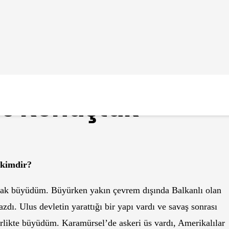
umaş Biçerler’in
ile Konuştuk
 kimdir?
arak büyüdüm. Büyürken yakın çevrem dışında Balkanlı olan
ı. Ulus devletin yarattığı bir yapı vardı ve savaş sonrası
rlikte büyüdüm. Karamürsel’de askeri üs vardı, Amerikalılar