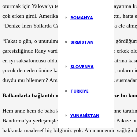
oturmak için Yalova’yı tercih ederdi. Bu yüzden hayatıma k
çok erken girdi. Amerikalı siyahi arkadaşlarım çoktu, hatta e
ROMANYA
“Denize İnen Yollarda Caz Sustu” deneme yazımda ele almış
“Fakat o gün, o unutulmaz kasırgada televizyonda gördüğüm
SIRBISTAN
çaresizliğinde Rany vardı. Oysa o büyüdü genç bir erkek old
en iyi saksafoncusu oldu. Uzak kıtanın şehrinde Katrina kası
SLOVENYA
çocuk demeden önüne katıp götüren bu kasırganın, onların iç
duydu mu bilemem? Ama bütün dünya duydu, caz susmadan
TÜRKIYE
Balkanlarla bağlantılı olduğunuzu biliyoruz. Bize bu ko
Hem anne hem de baba köklerim Balkanlı. Anneanne tarafım
YUNANISTAN
Bandırma’ya yerleşmişler. Büyük Şevket dede, eşi Pakize bü
hakkında maalesef hiç bilgimiz yok. Ama annemin sağlığında 