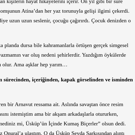
 kişilerin hayat hikâyelerini içerir. On yıl gibi bir süre
mşunun Atina’dan her yaz torunuyla gelişi ilgimi çekerdi.
 diye uzun uzun seslenir, çocuğu çağırırdı. Çocuk denizden o
ka planda dursa bile kahramanlarla örtüşen gerçek simgesel
yazmamın var oluş nedeni şehirlerdir. Yazdığım öykülerde
u olur. Ama aşklar hep yarım…
m sürecinden, içeriğinden, kapak görselinden ve isminden
en bir Arnavut ressama ait. Aslında savaştan önce resim
sını istemiştim ama bir akşam arkadaşlarla otururken,
ediniz mi, Üsküp’ün İçinde Kumaş Biçerler” olsun dedi.
z Onural’a ulaştım. O da Üsküp Sevda Şarkısından alıntı