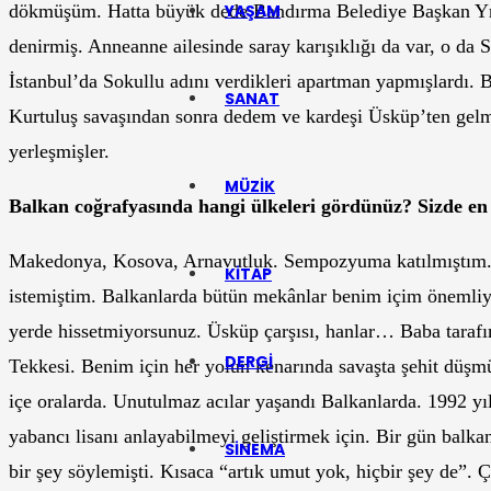
dökmüşüm. Hatta büyük dede Bandırma Belediye Başkan Yrd
YAŞAM
denirmiş. Anneanne ailesinde saray karışıklığı da var, o da
İstanbul’da Sokullu adını verdikleri apartman yapmışlardı.
SANAT
Kurtuluş savaşından sonra dedem ve kardeşi Üsküp’ten gelmiş
yerleşmişler.
MÜZIK
Balkan coğrafyasında hangi ülkeleri gördünüz? Sizde en
Makedonya, Kosova, Arnavutluk. Sempozyuma katılmıştım. 
KITAP
istemiştim. Balkanlarda bütün mekânlar benim içim önemliydi
yerde hissetmiyorsunuz. Üsküp çarşısı, hanlar… Baba taraf
DERGI
Tekkesi. Benim için her yolun kenarında savaşta şehit düşm
içe oralarda. Unutulmaz acılar yaşandı Balkanlarda. 1992 yı
yabancı lisanı anlayabilmeyi geliştirmek için. Bir gün balka
SINEMA
bir şey söylemişti. Kısaca “artık umut yok, hiçbir şey de”.