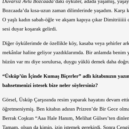
Duvarsız Avlu Bozcaada
’daki öyküler, adada yaşamış, yaşayan
Bozcaada’da kısa-uzun zaman dilimlerinde yaşadım. Karşı ko
O yaşlı kadın sabah-öğle ve akşam kapıya çıkar Dimitriiiiii
sesi duyar koşarak gelirdi.
Diğer öykülerimde de özellikle köy, kasaba veya şehirler ar
mekânlar haline geliyor yazdıklarımda. Bir anlamda benim 
hüzün var mı diye sorulursa, duygu yüklü demek daha doğr
“Üsküp’ün İçinde Kumaş Biçerler” adlı
kitabınızın yazı
bahsetmenizi istesek bize neler söylersiniz?
Görsel, Üsküp Çarşısında resim yaparak hayatını devam ettir
öğretmeniymiş. Ben kitabın adının Prizren’de Bir Gece olma
Berrak Coşkun “Aaa Hale Hanım, Melihat Gülses’ten dinlem
Tamam, olsun da kimin, izin istemek gerekirdi. Sonra Cengi