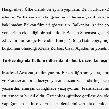
Hangi ülke? Ülke olarak bir ayrım yapmam. Ben Türkiye -Ba
isterim. Yazlık yerleşim bölgelerimizin birinde yazlık sinem
bakılmadan Balkan filmleri gösterilsin. Balkanlar üzerine çok
yenilerinin eklendiği bir haftalık bir Balkan Sineması göst
Xhuvani’nin Lindje Perendim Lindje / Doğu Batı Doğu, hiç 
kuşkumun olmadığı Alexis Zorbas, Ozan Açıktan’ın yönetme
Türkçe dışında Balkan dilleri dahil olmak üzere konuşup 
Maalesef Arnavutça bilmiyorum. Bir ara öğrenmeye başlamı
ve Fransızcam orta düzeydeydi ama uzun zamandır hiç üzeri
yazışırdım ama şimdi İngilizce yazışıyorum. Fransızcam f
ettiremedim bir dil oldu. Osmanlıca -gittikçe gerilese de- 
yaptığımdan Latince ve Yunanca derslerini zorunlu olarak a