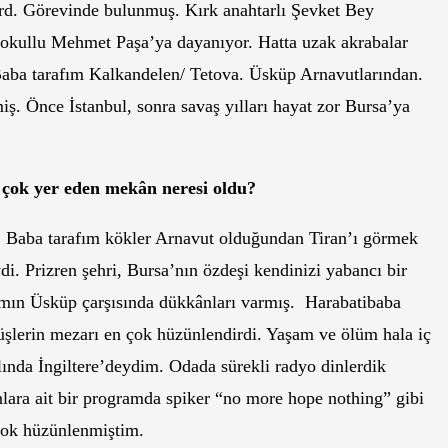
. Görevinde bulunmuş. Kırk anahtarlı Şevket Bey
 Sokullu Mehmet Paşa’ya dayanıyor. Hatta uzak akrabalar
 Baba tarafım Kalkandelen/ Tetova. Üsküp Arnavutlarından.
. Önce İstanbul, sonra savaş yılları hayat zor Bursa’ya
 çok yer eden mekân neresi oldu?
Baba tarafım kökler Arnavut olduğundan Tiran’ı görmek
. Prizren şehri, Bursa’nın özdeşi kendinizi yabancı bir
ımın Üsküp çarşısında dükkânları varmış. Harabatibaba
üşlerin mezarı en çok hüzünlendirdi. Yaşam ve ölüm hala iç
lında İngiltere’deydim. Odada sürekli radyo dinlerdik
nlara ait bir programda spiker “no more hope nothing” gibi
 Çok hüzünlenmiştim.