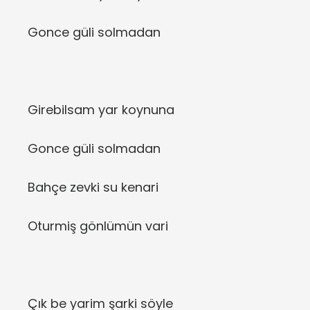
Gonce güli solmadan
Girebilsam yar koynuna
Gonce güli solmadan
Bahçe zevki su kenari
Oturmiş gönlümün vari
Çık be yarim şarki söyle