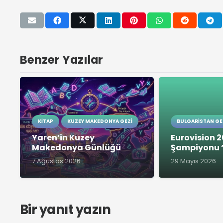
Benzer Yazılar
KITAP
KUZEY MAKEDONYA GEZI
BULGARISTAN GE
Yaren’in Kuzey
Eurovision 
Makedonya Günlüğü
Şampiyonu ‘
7 Ağustos 2026
29 Mayıs 2026
Bir yanıt yazın