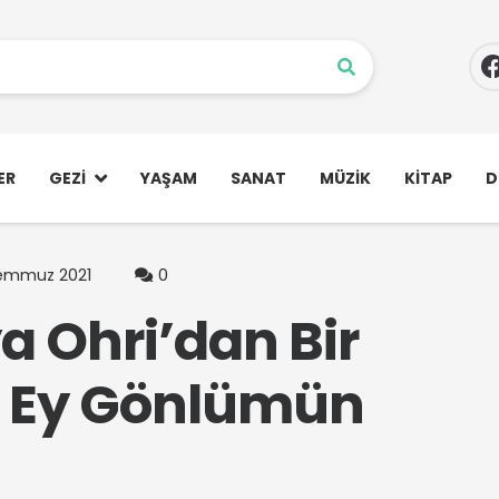
ER
GEZI
YAŞAM
SANAT
MÜZIK
KITAP
D
Temmuz 2021
0
 Ohri’dan Bir
l Ey Gönlümün