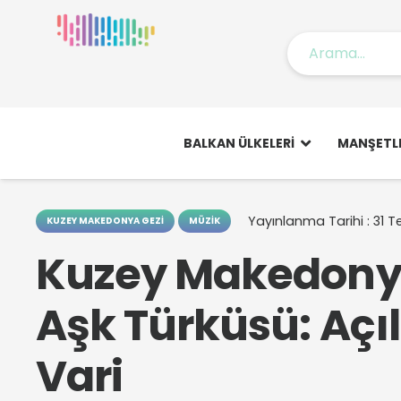
BALKAN ÜLKELERI
MANŞETL
Yayınlanma Tarihi :
31 
KUZEY MAKEDONYA GEZI
MÜZIK
Kuzey Makedonya
Aşk Türküsü: Açı
Vari