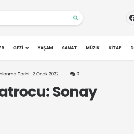
ER
GEZI
YAŞAM
SANAT
MÜZIK
KITAP
D
nlanma Tarihi :
2 Ocak 2022
0
yatrocu: Sonay