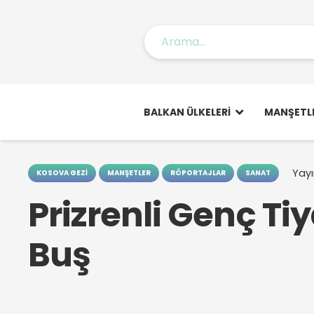
BALKAN ÜLKELERI
MANŞETL
Yayı
KOSOVA GEZI
MANŞETLER
RÖPORTAJLAR
SANAT
Prizrenli Genç Ti
Buş