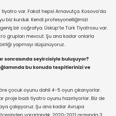
tiyatro var. Fakat hepsi Arnavutça. Kosova’da
yu biz kurduk. Kendi profesyonelliğimizi
 geniş bir coğrafya. Üsküp’te Türk Tiyatrosu var.
atro grupları mevcut. Şu ana kadar onlarla
 birliği yapmayı düşünüyoruz.
r sonrasında seyircisiyle buluşuyor?
bağlamında bu konuda tespitlerinizi ve
 göre çocuk oyunu dahil 4-5 oyun çıkarıyorlar.
ar proje bazlı tiyatro oyunu hazırlıyorlar. Biz de
maya çalışıyoruz. Şu ana kadar Avrupa
ütçesinden yararlandık. 2020-2021 arasında 3