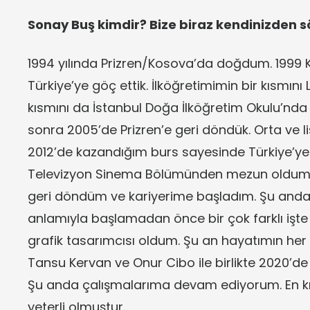
Sonay Buş kimdir? Bize biraz kendinizden s
1994 yılında Prizren/Kosova’da doğdum. 1999 K
Türkiye’ye göç ettik. İlköğretimimin bir kısmını
kısmını da İstanbul Doğa İlköğretim Okulu’n
sonra 2005’de Prizren’e geri döndük. Orta ve 
2012’de kazandığım burs sayesinde Türkiye’ye 
Televizyon Sinema Bölümünden mezun oldum. Bi
geri döndüm ve kariyerime başladım. Şu anda
anlamıyla başlamadan önce bir çok farklı işte ç
grafik tasarımcısı oldum. Şu an hayatımın her 
Tansu Kervan ve Onur Cibo ile birlikte 2020’de 
Şu anda çalışmalarıma devam ediyorum. En kı
yeterli olmuştur.