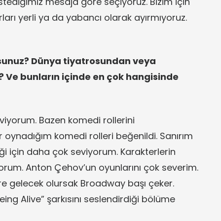
tediğimiz mesaja göre seçiyoruz. Bizim için
arı yerli ya da yabancı olarak ayırmıyoruz.
sunuz? Dünya tiyatrosundan veya
r? Ve bunların içinde en çok hangisinde
yorum. Bazen komedi rollerini
oynadığım komedi rolleri beğenildi. Sanırım
ği için daha çok seviyorum. Karakterlerin
iyorum. Anton Çehov’un oyunlarını çok severim.
lere gelecek olursak Broadway başı çeker.
ng Alive” şarkısını seslendirdiği bölüme