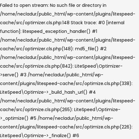
>_optimize() #5 /home/necladur/public_html/wp-
content/plugins/litespeed-cache/src/optimize.cls.php(226):
LiteSpeed\Optimize->_finalize() #6
/home/necladur/public_html/wp-includes/class-wp-
hook.php(341): LiteSpeed\Optimize->finalize() #7
/home/necladur/public_html/wp-includes/plugin.php(205):
WP_Hook->apply_filters() #8
/home/necladur/public_html/wp-content/plugins/litespeed-
cache/src/core.cls.php(464): apply_filters() #9 [internal
function]: LiteSpeed\Core->send_headers_force() #10
/home/necladur/public_html/wp-
includes/functions.php(5493): ob_end_flush() #11
/home/necladur/public_html/wp-includes/class-wp-
hook.php(341): wp_ob_end_flush_all() #12
/home/necladur/public_html/wp-includes/class-wp-
hook.php(365): WP_Hook->apply_filters() #13