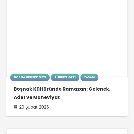
BOSNA HERSEK GEZI
YAŞAM
Saraybosnalı Sokak Kedisi Mirza’nın Okul
Hikâyesi
7 Şubat 2026
BOSNA HERSEK GEZI
MÜZIK
Balkan Müziğinin Duygusal Sesi Halid
Bešlić’ten Acı Haber Geldi
8 Ekim 2025