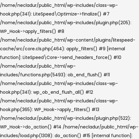
/home/necladur/public_html/wp-includes/plugin.php(522):
WP_Hook->do_action() #14 /home/necladur/public_html/wp-
includes/load.php(1308): do_action() #15 [internal function]:
shutdown_action_hook() #16 {main} thrown in
/home/necladur/public_html/wp-
content/plugins/litespeed-cache/src/optimizer.cls.php
on line
148