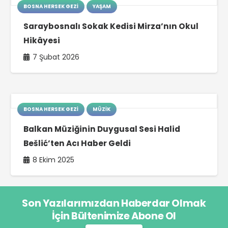
Son Yazılarımızdan Haberdar Olmak
İçin Bültenimize Abone Ol
ABONE OL
Anasayfa
Hakkımızda
İletişim
Necladursun.com © 2021 Dijital Çözüm Ortağı by
Timsah
Ajans