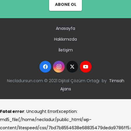
Fatal error
: Uncaught ErrorException:
md5_file(/home/necladur/public_html/wp-
content/litespeed/css/7bd7b8554638e68835479deda9786ff5.c
Failed to open stream: No such file or directory in
/home/necladur/public_html/wp-content/plugins/litespeed-
cache/src/optimizer.cls.php:148 Stack trace: #0 [internal
function]: litespeed_exception_handler() #1
/home/necladur/public_html/wp-content/plugins/litespeed-
cache/src/optimizer.cls.php(148): md5_file() #2
/home/necladur/public_html/wp-content/plugins/litespeed-
cache/src/optimize.cls.php(842): LiteSpeed\Optimizer-
>serve() #3 /home/necladur/public_html/wp-
content/plugins/litespeed-cache/src/optimize.cls.php(338):
LiteSpeed\Optimize->_build_hash_url() #4
/home/necladur/public_html/wp-content/plugins/litespeed-
cache/src/optimize.cls.php(265): LiteSpeed\Optimize-