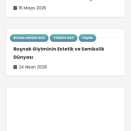
16 Mayıs 2026
BOSNA HERSEK GEZI
TÜRKIYE GEZI
YAŞAM
Boşnak Giyiminin Estetik ve Sembolik
Dünyası
24 Nisan 2026
BOSNA HERSEK GEZI
TÜRKIYE GEZI
YAŞAM
Boşnak Kültüründe Ramazan: Gelenek,
Adet ve Maneviyat
20 Şubat 2026