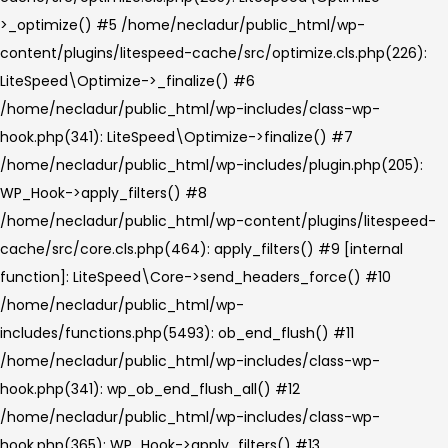
>_optimize() #5 /home/necladur/public_html/wp-
content/plugins/litespeed-cache/src/optimize.cls.php(226):
LiteSpeed\Optimize->_finalize() #6
/home/necladur/public_html/wp-includes/class-wp-
hook.php(341): LiteSpeed\Optimize->finalize() #7
/home/necladur/public_html/wp-includes/plugin.php(205):
WP_Hook->apply_filters() #8
/home/necladur/public_html/wp-content/plugins/litespeed-
cache/src/core.cls.php(464): apply_filters() #9 [internal
function]: LiteSpeed\Core->send_headers_force() #10
/home/necladur/public_html/wp-
includes/functions.php(5493): ob_end_flush() #11
/home/necladur/public_html/wp-includes/class-wp-
hook.php(341): wp_ob_end_flush_all() #12
/home/necladur/public_html/wp-includes/class-wp-
hook.php(365): WP_Hook->apply_filters() #13