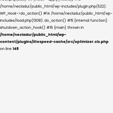
/home/necladur/public_html/wp-includes/plugin.php(522):
WP_Hook->do_action() #14 /home/necladur/public_html/wp-
includes/load.php(1308): do_action() #15 [internal function]:
shutdown_action_hook() #16 {main} thrown in
/home/necladur/public_html/wp-
content/plugins/litespeed-cache/src/optimizer.cls.php
on line
148