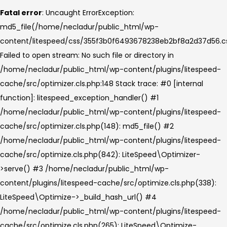
Fatal error
: Uncaught ErrorException:
md5_file(/home/necladur/public_html/wp-
content/litespeed/css/355f3b0f6493678238eb2bf8a2d37d56.cs
Failed to open stream: No such file or directory in
/home/necladur/public_html/wp-content/plugins/litespeed-
cache/src/optimizer.cls.php:148 Stack trace: #0 [internal
function]: litespeed_exception_handler() #1
/home/necladur/public_html/wp-content/plugins/litespeed-
cache/src/optimizer.cls.php(148): md5_file() #2
/home/necladur/public_html/wp-content/plugins/litespeed-
cache/src/optimize.cls.php(842): LiteSpeed\Optimizer-
>serve() #3 /home/necladur/public_html/wp-
content/plugins/litespeed-cache/src/optimize.cls.php(338):
LiteSpeed\Optimize->_build_hash_url() #4
/home/necladur/public_html/wp-content/plugins/litespeed-
cache/src/optimize.cls.php(265): LiteSpeed\Optimize-