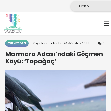
Yayınlanma Tarihi :
24 Ağustos 2022
0
TÜRKIYE GEZI
Marmara Adası’ndaki Göçmen
Köyü: ‘Topağaç’