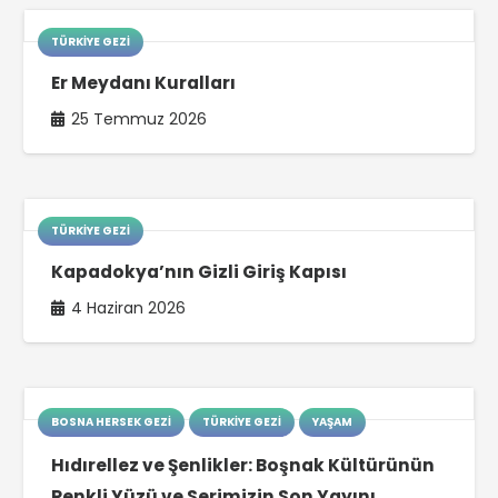
TÜRKIYE GEZI
Er Meydanı Kuralları
25 Temmuz 2026
TÜRKIYE GEZI
Kapadokya’nın Gizli Giriş Kapısı
4 Haziran 2026
BOSNA HERSEK GEZI
TÜRKIYE GEZI
YAŞAM
Hıdırellez ve Şenlikler: Boşnak Kültürünün
Renkli Yüzü ve Serimizin Son Yayını