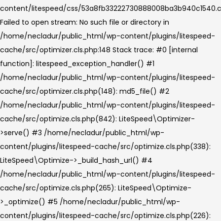
content/litespeed/css/53a8fb33222730888008ba3b940c1540.c
Failed to open stream: No such file or directory in
/home/necladur/public_html/wp-content/plugins/litespeed-
cache/src/optimizer.cls.php:148 Stack trace: #0 [internal
function]: litespeed_exception_handler() #1
/home/necladur/public_html/wp-content/plugins/litespeed-
cache/src/optimizer.cls.php(148): md5_file() #2
/home/necladur/public_html/wp-content/plugins/litespeed-
cache/src/optimize.cls.php(842): LiteSpeed\Optimizer-
>serve() #3 /home/necladur/public_html/wp-
content/plugins/litespeed-cache/src/optimize.cls.php(338):
LiteSpeed\Optimize->_build_hash_url() #4
/home/necladur/public_html/wp-content/plugins/litespeed-
cache/src/optimize.cls.php(265): LiteSpeed\Optimize-
>_optimize() #5 /home/necladur/public_html/wp-
content/plugins/litespeed-cache/src/optimize.cls.php(226):