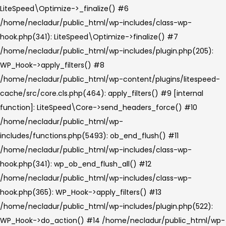
LiteSpeed\Optimize->_finalize() #6
/home/necladur/public_html/wp-includes/class-wp-
hook.php(341): LiteSpeed\Optimize->finalize() #7
/home/necladur/public_html/wp-includes/plugin.php(205):
WP_Hook->apply_filters() #8
/home/necladur/public_html/wp-content/plugins/litespeed-
cache/src/core.cls.php(464): apply_filters() #9 [internal
function]: LiteSpeed\Core->send_headers_force() #10
/home/necladur/public_html/wp-
includes/functions.php(5493): ob_end_flush() #11
/home/necladur/public_html/wp-includes/class-wp-
hook.php(341): wp_ob_end_flush_all() #12
/home/necladur/public_html/wp-includes/class-wp-
hook.php(365): WP_Hook->apply_filters() #13
/home/necladur/public_html/wp-includes/plugin.php(522):
WP_Hook->do_action() #14 /home/necladur/public_html/wp-