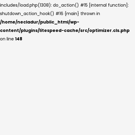
includes/load.php(1308): do_action() #15 [internal function]:
shutdown_action_hook() #16 {main} thrown in
/home/necladur/public_html/wp-
content/plugins/litespeed-cache/src/optimizer.cls.php
on line
148