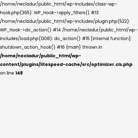
/home/necladur/public_html/wp-includes/class-wp-
hook.php(365): WP_Hook->apply_filters() #13
/home/necladur/public_html/wp-includes/plugin.php(522):
WP_Hook->do_action() #14 /home/necladur/public_html/wp-
includes/load.php(1308): do_action() #15 [internal function]:
shutdown_action_hook() #16 {main} thrown in
/home/necladur/public_html/wp-
content/plugins/litespeed-cache/src/optimizer.cls.php
on line
148