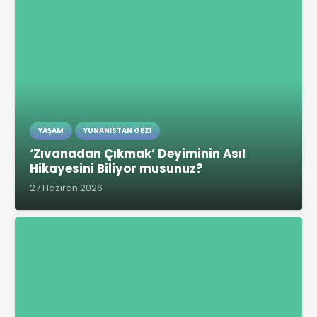
YAŞAM
YUNANISTAN GEZI
‘Zıvanadan Çıkmak’ Deyiminin Asıl
Hikayesini Biliyor musunuz?
27 Haziran 2026