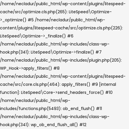
/home/necladur/public_html/wp-content/plugins/litespeed-
cache/src/optimize.cls.php(265): LiteSpeed\Optimize-
>_optimize() #5 /home/necladur/public_html/wp-
content/plugins/litespeed-cache/src/optimize.cls.php(226):
LiteSpeed\Optimize->_finalize() #6
/home/necladur/public_html/wp-includes/class-wp-
hook.php(341): LiteSpeed\Optimize->finalize() #7
/home/necladur/public_html/wp-includes/plugin.php(205):
WP_Hook->apply_filters() #8
/home/necladur/public_html/wp-content/plugins/litespeed-
cache/src/core.cls.php(464): apply_filters() #9 [internal
function]: LiteSpeed\Core->send_headers_force() #10
/home/necladur/public_html/wp-
includes/functions.php(5493): ob_end_flush() #11
/home/necladur/public_html/wp-includes/class-wp-
hook.php(341): wp_ob_end_flush_all() #12