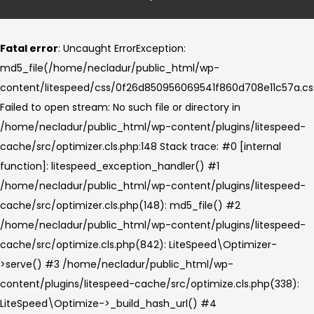
Fatal error
: Uncaught ErrorException:
md5_file(/home/necladur/public_html/wp-
content/litespeed/css/0f26d850956069541f860d708e11c57a.cs
Failed to open stream: No such file or directory in
/home/necladur/public_html/wp-content/plugins/litespeed-
cache/src/optimizer.cls.php:148 Stack trace: #0 [internal
function]: litespeed_exception_handler() #1
/home/necladur/public_html/wp-content/plugins/litespeed-
cache/src/optimizer.cls.php(148): md5_file() #2
/home/necladur/public_html/wp-content/plugins/litespeed-
cache/src/optimize.cls.php(842): LiteSpeed\Optimizer-
>serve() #3 /home/necladur/public_html/wp-
content/plugins/litespeed-cache/src/optimize.cls.php(338):
LiteSpeed\Optimize->_build_hash_url() #4