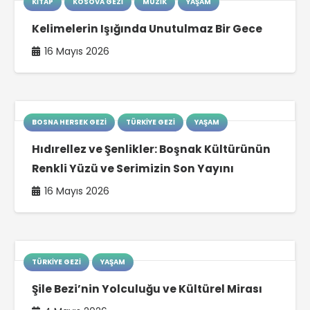
KITAP
KOSOVA GEZI
MÜZIK
YAŞAM
Kelimelerin Işığında Unutulmaz Bir Gece
16 Mayıs 2026
BOSNA HERSEK GEZI
TÜRKIYE GEZI
YAŞAM
Hıdırellez ve Şenlikler: Boşnak Kültürünün
Renkli Yüzü ve Serimizin Son Yayını
16 Mayıs 2026
TÜRKIYE GEZI
YAŞAM
Şile Bezi’nin Yolculuğu ve Kültürel Mirası