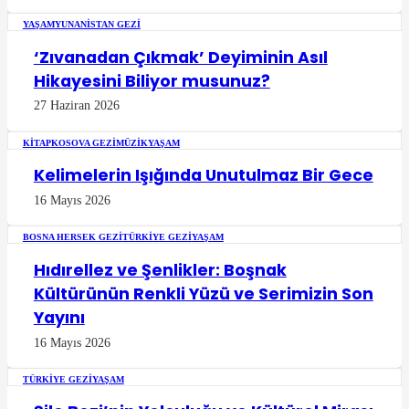
YAŞAM
YUNANISTAN GEZI
‘Zıvanadan Çıkmak’ Deyiminin Asıl
Hikayesini Biliyor musunuz?
27 Haziran 2026
KITAP
KOSOVA GEZI
MÜZIK
YAŞAM
Kelimelerin Işığında Unutulmaz Bir Gece
16 Mayıs 2026
BOSNA HERSEK GEZI
TÜRKIYE GEZI
YAŞAM
Hıdırellez ve Şenlikler: Boşnak
Kültürünün Renkli Yüzü ve Serimizin Son
Yayını
16 Mayıs 2026
TÜRKIYE GEZI
YAŞAM