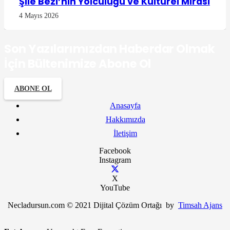
Şile Bezi’nin Yolculuğu ve Kültürel Mirası
4 Mayıs 2026
Son Yazılarımızdan Haberdar Olmak
İçin Bültenimize Abone Ol
ABONE OL
Anasayfa
Hakkımızda
İletişim
Facebook
Instagram
X
YouTube
Necladursun.com © 2021 Dijital Çözüm Ortağı by
Timsah Ajans