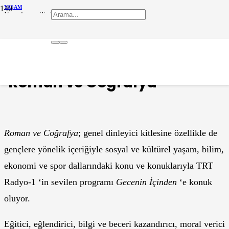
YAŞAM
Yayınlanma Tarihi :
12 Mayıs 2024
0
TRT Radyo-1’in Konuğu:
‘Roman ve Coğrafya’
Roman ve Coğrafya
; genel dinleyici kitlesine özellikle de
gençlere yönelik içeriğiyle sosyal ve kültürel yaşam, bilim,
ekonomi ve spor dallarındaki konu ve konuklarıyla TRT
Radyo-1 ‘in sevilen programı
Gecenin İçinden
‘e konuk
oluyor.
Eğitici, eğlendirici, bilgi ve beceri kazandırıcı, moral verici