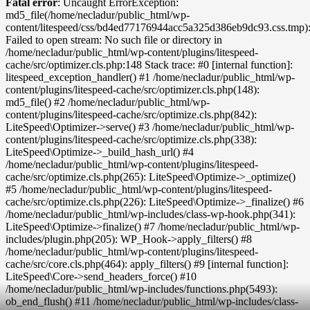
Fatal error
: Uncaught ErrorException:
md5_file(/home/necladur/public_html/wp-
content/litespeed/css/bd4ed77176944acc5a325d386eb9dc93.css.tmp)
Failed to open stream: No such file or directory in
/home/necladur/public_html/wp-content/plugins/litespeed-
cache/src/optimizer.cls.php:148 Stack trace: #0 [internal function]:
litespeed_exception_handler() #1 /home/necladur/public_html/wp-
content/plugins/litespeed-cache/src/optimizer.cls.php(148):
md5_file() #2 /home/necladur/public_html/wp-
content/plugins/litespeed-cache/src/optimize.cls.php(842):
LiteSpeed\Optimizer->serve() #3 /home/necladur/public_html/wp-
content/plugins/litespeed-cache/src/optimize.cls.php(338):
LiteSpeed\Optimize->_build_hash_url() #4
/home/necladur/public_html/wp-content/plugins/litespeed-
cache/src/optimize.cls.php(265): LiteSpeed\Optimize->_optimize()
#5 /home/necladur/public_html/wp-content/plugins/litespeed-
cache/src/optimize.cls.php(226): LiteSpeed\Optimize->_finalize() #6
/home/necladur/public_html/wp-includes/class-wp-hook.php(341):
LiteSpeed\Optimize->finalize() #7 /home/necladur/public_html/wp-
includes/plugin.php(205): WP_Hook->apply_filters() #8
/home/necladur/public_html/wp-content/plugins/litespeed-
cache/src/core.cls.php(464): apply_filters() #9 [internal function]:
LiteSpeed\Core->send_headers_force() #10
/home/necladur/public_html/wp-includes/functions.php(5493):
ob_end_flush() #11 /home/necladur/public_html/wp-includes/class-