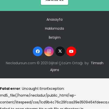
Anasayfa
Hakkımızda
İletişim
Necladursun.com © 2021 Dijital Çözüm Ortağı by
Timsah
Ajans
Fatal error
: Uncaught ErrorException:
md5_file(/home/necladur/public_html/wp-
content/litespeed/css/1cd9b4c76c29fcaa39e3509464fdeeca.c
Failed to open stream: No such file or directory in