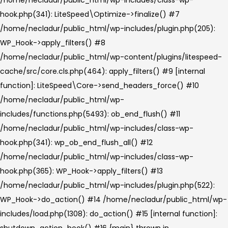
hook.php(341): LiteSpeed\Optimize->finalize() #7
/home/necladur/public_html/wp-includes/plugin.php(205):
WP_Hook->apply_filters() #8
/home/necladur/public_html/wp-content/plugins/litespeed-
cache/src/core.cls.php(464): apply_filters() #9 [internal
function]: LiteSpeed\Core->send_headers_force() #10
/home/necladur/public_html/wp-
includes/functions.php(5493): ob_end_flush() #11
/home/necladur/public_html/wp-includes/class-wp-
hook.php(341): wp_ob_end_flush_all() #12
/home/necladur/public_html/wp-includes/class-wp-
hook.php(365): WP_Hook->apply_filters() #13
/home/necladur/public_html/wp-includes/plugin.php(522):
WP_Hook->do_action() #14 /home/necladur/public_html/wp-
includes/load.php(1308): do_action() #15 [internal function]:
shutdown_action_hook() #16 {main} thrown in